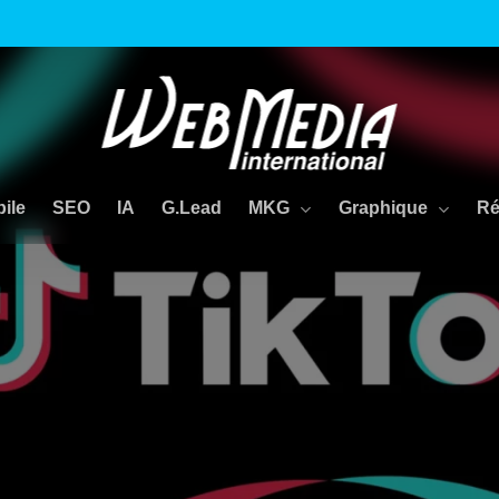
MKG
Graphique
Ré
ile
SEO
IA
G.Lead