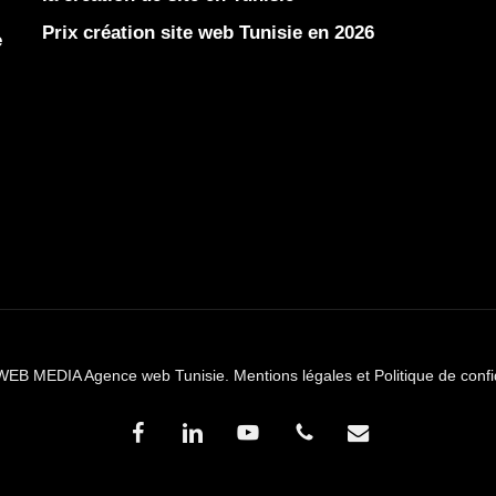
Prix création site web Tunisie en 2026
e
WEB MEDIA Agence web Tunisie.
Mentions légales et Politique de confi
facebook
linkedin
youtube
phone
email