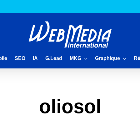
MKG
Graphique
Ré
ile
SEO
IA
G.Lead
oliosol