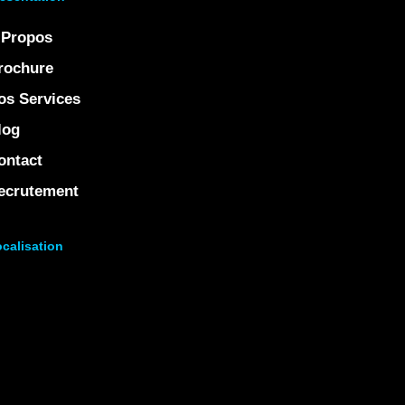
 Propos
rochure
os Services
log
ontact
ecrutement
calisation