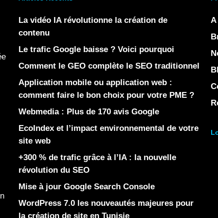
La vidéo IA révolutionne la création de
A
contenu
B
Le trafic Google baisse ? Voici pourquoi
N
ée
Comment le GEO complète le SEO traditionnel
B
Application mobile ou application web :
C
comment faire le bon choix pour votre PME ?
R
Webmedia : Plus de 170 avis Google
EcoIndex et l’impact environnemental de votre
Lo
site web
+300 % de trafic grâce à l’IA : la nouvelle
révolution du SEO
Mise à jour Google Search Console
en
WordPress 7.0 les nouveautés majeures pour
la création de site en Tunisie