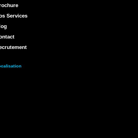
rochure
os Services
log
ontact
ecrutement
calisation