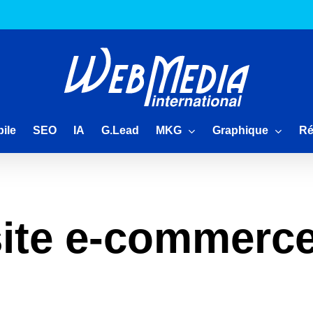
MKG
Graphique
Ré
ile
SEO
IA
G.Lead
site e-commerce