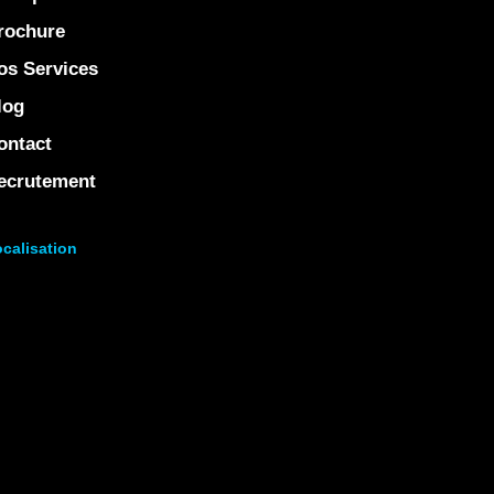
rochure
os Services
log
ontact
ecrutement
calisation