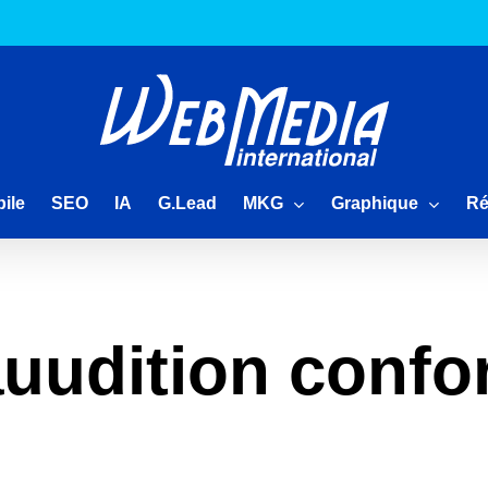
MKG
Graphique
Ré
ile
SEO
IA
G.Lead
uudition confo