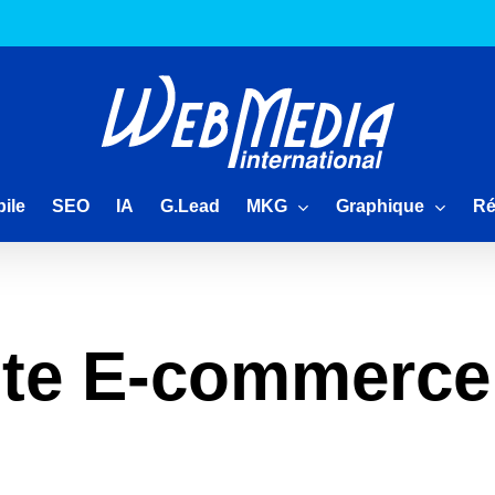
MKG
Graphique
Ré
ile
SEO
IA
G.Lead
site E-commerce