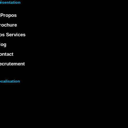
ésentation
 Propos
rochure
os Services
log
ontact
ecrutement
calisation