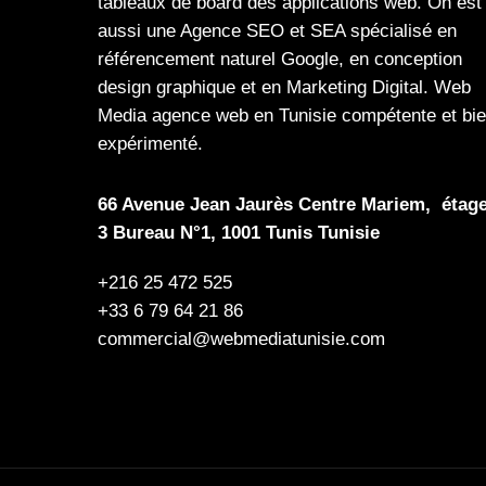
tableaux de board
des
applications web
. On est
aussi une
Agence SEO
et
SEA
spécialisé en
référencement naturel Google
, en
conception
design graphique
et en
Marketing Digital
.
Web
Media
agence web en Tunisie compétente et bi
expérimenté.
66 Avenue Jean Jaurès Centre Mariem, étag
3 Bureau N°1, 1001 Tunis Tunisie
+216 25 472 525
+33 6 79 64 21 86
commercial@webmediatunisie.com