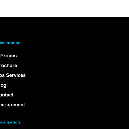
ésentation
 Propos
rochure
os Services
log
ontact
ecrutement
calisation