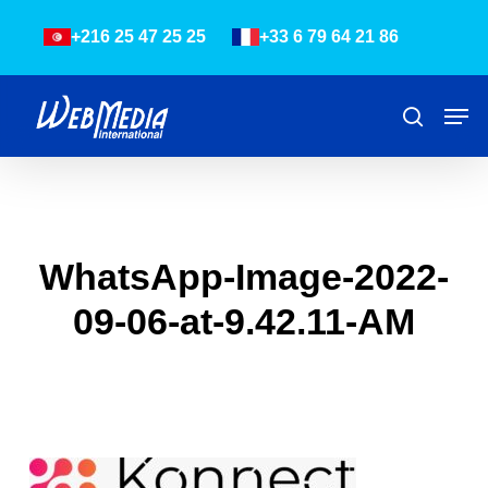
Skip
Menu
+216 25 47 25 25
+33 6 79 64 21 86
to
main
content
Men
Recher
WhatsApp-Image-2022-
09-06-at-9.42.11-AM