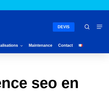
Menu
Recherc
Menu
DEVIS
alisations
Maintenance
Contact
ence seo en