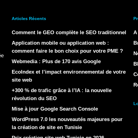
Articles Récents
Pr
Comment le GEO complète le SEO traditionnel
A
Application mobile ou application web :
B
comment faire le bon choix pour votre PME ?
N
ée
Webmedia : Plus de 170 avis Google
B
EcoIndex et l’impact environnemental de votre
C
site web
R
+300 % de trafic grâce à l’IA : la nouvelle
révolution du SEO
Lo
Mise à jour Google Search Console
WordPress 7.0 les nouveautés majeures pour
la création de site en Tunisie
Prix création site web Tunisie en 2026