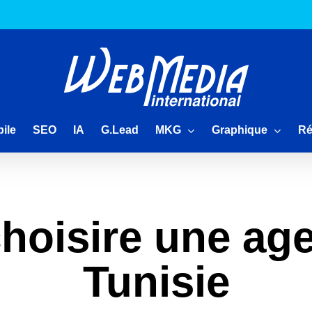
MKG
Graphique
Ré
ile
SEO
IA
G.Lead
oisire une ag
Tunisie