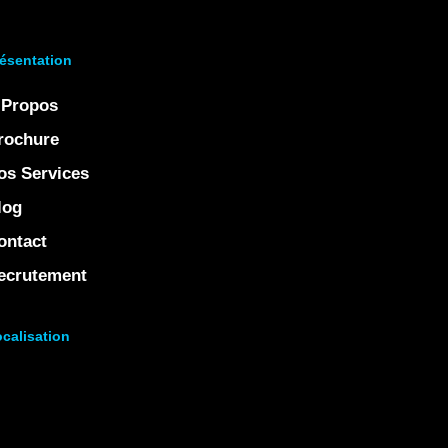
ésentation
 Propos
rochure
os Services
log
ontact
ecrutement
calisation