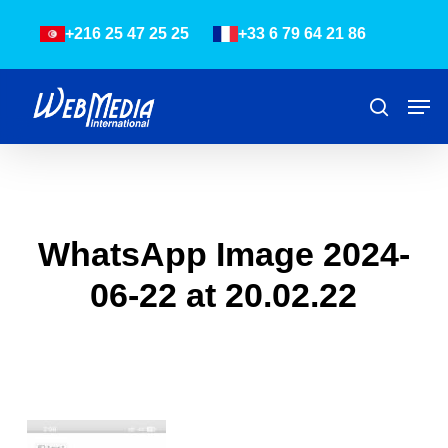
Skip
Menu
+216 25 47 25 25
+33 6 79 64 21 86
to
main
content
Men
Recher
WhatsApp Image 2024-
06-22 at 20.02.22